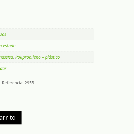
azos
n estado
massisa
,
Polipropileno – plástico
edas
Referencia:
2955
arrito