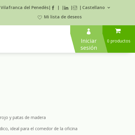
 Vilafranca del Penedès
|
|
|
|
|
Castellano
Mi lista de deseos

Iniciar
0 productos
sesión
r rojo y patas de madera
dico, ideal para el comedor de la oficina