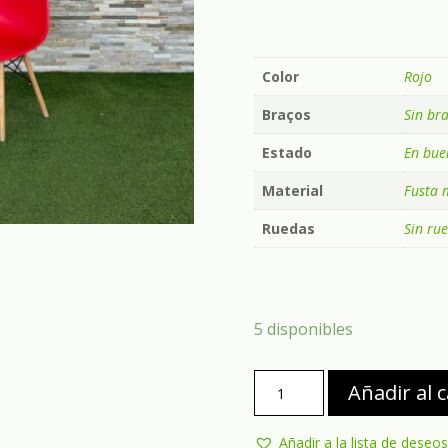
Color
Rojo
Braços
Sin br
Estado
En bue
Material
Fusta 
Ruedas
Sin ru
5 disponibles
Silla
Añadir al c
roja
cantidad
Añadir a la lista de deseos