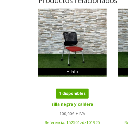
Productos relacionados
+ Info
1 disponibles
silla negra y caldera
100,00
€
+ IVA
Referencia:
152501zdz101925
R