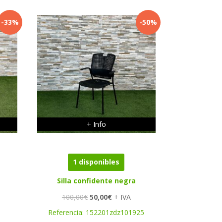
-33%
-50%
+ Info
1 disponibles
Silla confidente negra
El
El
100,00
€
50,00
€
+ IVA
precio
precio
Referencia:
152201zdz101925